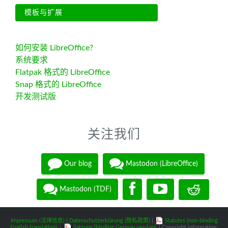
模板与扩展
如何安装 LibreOffice?
系统要求
Flatpak 格式的 LibreOffice
Snap 格式的 LibreOffice
开发测试版
关注我们
Our blog
Mastodon (LibreOffice)
Mastodon (TDF)
Impressum (法律信息)
|
Datenschutzerklärung (隐私政策)
|
Statutes (non-binding
English translation)
-
Satzung (binding German version)
| Copyright information: