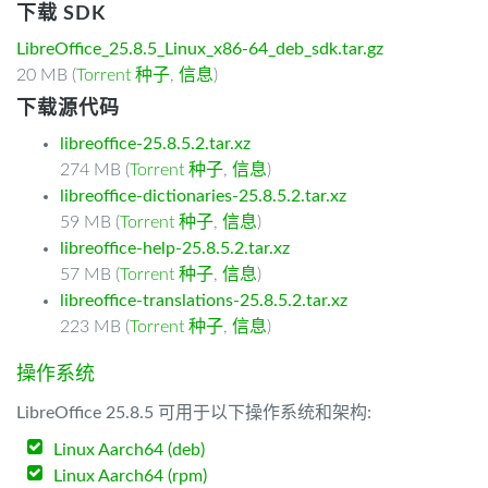
下载 SDK
LibreOffice_25.8.5_Linux_x86-64_deb_sdk.tar.gz
20 MB (
Torrent 种子
,
信息
)
下载源代码
libreoffice-25.8.5.2.tar.xz
274 MB (
Torrent 种子
,
信息
)
libreoffice-dictionaries-25.8.5.2.tar.xz
59 MB (
Torrent 种子
,
信息
)
libreoffice-help-25.8.5.2.tar.xz
57 MB (
Torrent 种子
,
信息
)
libreoffice-translations-25.8.5.2.tar.xz
223 MB (
Torrent 种子
,
信息
)
操作系统
LibreOffice 25.8.5 可用于以下操作系统和架构:
Linux Aarch64 (deb)
Linux Aarch64 (rpm)