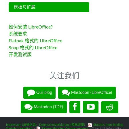
模板与扩展
如何安装 LibreOffice?
系统要求
Flatpak 格式的 LibreOffice
Snap 格式的 LibreOffice
开发测试版
关注我们
Our blog
Mastodon (LibreOffice)
Mastodon (TDF)
Impressum (法律信息)
|
Datenschutzerklärung (隐私政策)
|
Statutes (non-binding
English translation)
-
Satzung (binding German version)
| Copyright information: