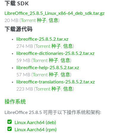
下载 SDK
LibreOffice_25.8.5_Linux_x86-64_deb_sdk.tar.gz
20 MB (
Torrent 种子
,
信息
)
下载源代码
libreoffice-25.8.5.2.tar.xz
274 MB (
Torrent 种子
,
信息
)
libreoffice-dictionaries-25.8.5.2.tar.xz
59 MB (
Torrent 种子
,
信息
)
libreoffice-help-25.8.5.2.tar.xz
57 MB (
Torrent 种子
,
信息
)
libreoffice-translations-25.8.5.2.tar.xz
223 MB (
Torrent 种子
,
信息
)
操作系统
LibreOffice 25.8.5 可用于以下操作系统和架构:
Linux Aarch64 (deb)
Linux Aarch64 (rpm)