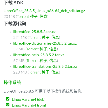
下载 SDK
LibreOffice_25.8.5_Linux_x86-64_deb_sdk.tar.gz
20 MB (
Torrent 种子
,
信息
)
下载源代码
libreoffice-25.8.5.2.tar.xz
274 MB (
Torrent 种子
,
信息
)
libreoffice-dictionaries-25.8.5.2.tar.xz
59 MB (
Torrent 种子
,
信息
)
libreoffice-help-25.8.5.2.tar.xz
57 MB (
Torrent 种子
,
信息
)
libreoffice-translations-25.8.5.2.tar.xz
223 MB (
Torrent 种子
,
信息
)
操作系统
LibreOffice 25.8.5 可用于以下操作系统和架构:
Linux Aarch64 (deb)
Linux Aarch64 (rpm)