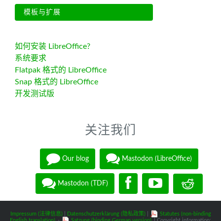
模板与扩展
如何安装 LibreOffice?
系统要求
Flatpak 格式的 LibreOffice
Snap 格式的 LibreOffice
开发测试版
关注我们
Our blog
Mastodon (LibreOffice)
Mastodon (TDF)
Impressum (法律信息)
|
Datenschutzerklärung (隐私政策)
|
Statutes (non-binding
English translation)
-
Satzung (binding German version)
| Copyright information: