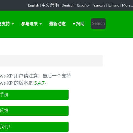
English
|
中文 (简体)
|
Deutsch
|
Español
|
Français
|
Italiano
|
More...
与支持
参与进来
最新动态
♥ 捐助
dows XP 用户请注意：最后一个支持
ows XP 的版本是
5.4.7
。
手册
反馈
我们！