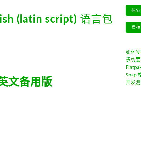
探索 
sh (latin script)
语言包
模板
如何安装 
系统要
Flatpa
Snap 
英文备用版
开发测