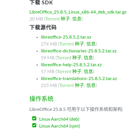
下载 SDK
LibreOffice_25.8.5_Linux_x86-64_deb_sdk.tar.gz
20 MB (
Torrent 种子
,
信息
)
下载源代码
libreoffice-25.8.5.2.tar.xz
274 MB (
Torrent 种子
,
信息
)
libreoffice-dictionaries-25.8.5.2.tar.xz
59 MB (
Torrent 种子
,
信息
)
libreoffice-help-25.8.5.2.tar.xz
57 MB (
Torrent 种子
,
信息
)
libreoffice-translations-25.8.5.2.tar.xz
223 MB (
Torrent 种子
,
信息
)
操作系统
LibreOffice 25.8.5 可用于以下操作系统和架构:
Linux Aarch64 (deb)
Linux Aarch64 (rpm)