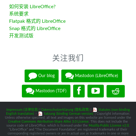
如何安装 LibreOffice?
系统要求
Flatpak 格式的 LibreOffice
Snap 格式的 LibreOffice
开发测试版
关注我们
Our blog
Mastodon (LibreOffice)
Mastodon (TDF)
Impressum (法律信息)
|
Datenschutzerklärung (隐私政策)
|
Statutes (non-binding
English translation)
-
Satzung (binding German version)
| Copyright information:
Unless otherwise specified, all text and images on this website are licensed under the
Creative Commons Attribution-Share Alike 3.0 License
. This does not include the
source code of LibreOffice, which is licensed under the
Mozilla Public License v2.0
.
“LibreOffice” and “The Document Foundation” are registered trademarks of their
corresponding registered owners or are in actual use as trademarks in one or more