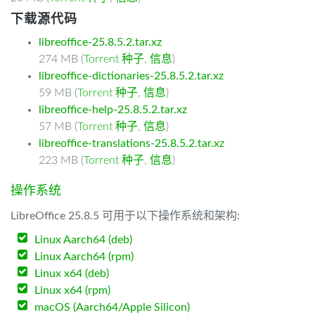
下载源代码
libreoffice-25.8.5.2.tar.xz
274 MB (
Torrent 种子
,
信息
)
libreoffice-dictionaries-25.8.5.2.tar.xz
59 MB (
Torrent 种子
,
信息
)
libreoffice-help-25.8.5.2.tar.xz
57 MB (
Torrent 种子
,
信息
)
libreoffice-translations-25.8.5.2.tar.xz
223 MB (
Torrent 种子
,
信息
)
操作系统
LibreOffice 25.8.5 可用于以下操作系统和架构:
Linux Aarch64 (deb)
Linux Aarch64 (rpm)
Linux x64 (deb)
Linux x64 (rpm)
macOS (Aarch64/Apple Silicon)