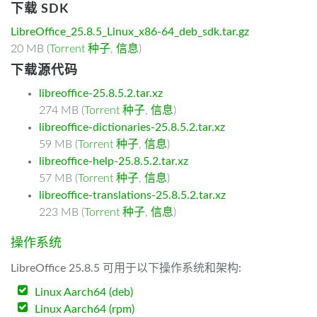
下载 SDK
LibreOffice_25.8.5_Linux_x86-64_deb_sdk.tar.gz
20 MB (
Torrent 种子
,
信息
)
下载源代码
libreoffice-25.8.5.2.tar.xz
274 MB (
Torrent 种子
,
信息
)
libreoffice-dictionaries-25.8.5.2.tar.xz
59 MB (
Torrent 种子
,
信息
)
libreoffice-help-25.8.5.2.tar.xz
57 MB (
Torrent 种子
,
信息
)
libreoffice-translations-25.8.5.2.tar.xz
223 MB (
Torrent 种子
,
信息
)
操作系统
LibreOffice 25.8.5 可用于以下操作系统和架构:
Linux Aarch64 (deb)
Linux Aarch64 (rpm)