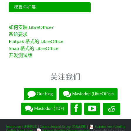
模板与扩展
如何安装 LibreOffice?
系统要求
Flatpak 格式的 LibreOffice
Snap 格式的 LibreOffice
开发测试版
关注我们
Our blog
Mastodon (LibreOffice)
Mastodon (TDF)
Impressum (法律信息)
|
Datenschutzerklärung (隐私政策)
|
Statutes (non-binding
English translation)
-
Satzung (binding German version)
| Copyright information: