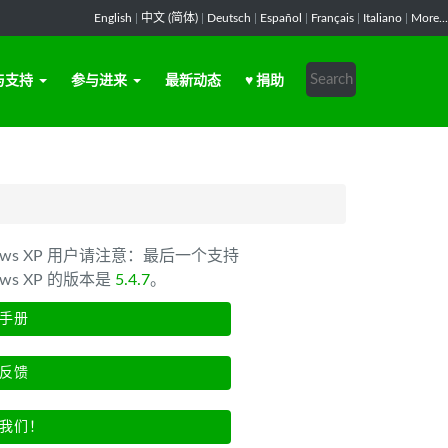
English
|
中文 (简体)
|
Deutsch
|
Español
|
Français
|
Italiano
|
More...
与支持
参与进来
最新动态
♥ 捐助
dows XP 用户请注意：最后一个支持
ows XP 的版本是
5.4.7
。
手册
反馈
我们！