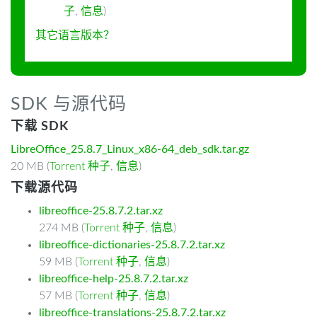
子
,
信息
)
其它语言版本？
SDK 与源代码
下载 SDK
LibreOffice_25.8.7_Linux_x86-64_deb_sdk.tar.gz
20 MB (
Torrent 种子
,
信息
)
下载源代码
libreoffice-25.8.7.2.tar.xz
274 MB (
Torrent 种子
,
信息
)
libreoffice-dictionaries-25.8.7.2.tar.xz
59 MB (
Torrent 种子
,
信息
)
libreoffice-help-25.8.7.2.tar.xz
57 MB (
Torrent 种子
,
信息
)
libreoffice-translations-25.8.7.2.tar.xz