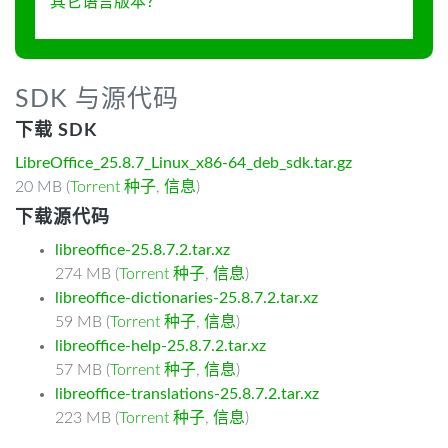
其它语言版本？
SDK 与源代码
下载 SDK
LibreOffice_25.8.7_Linux_x86-64_deb_sdk.tar.gz
20 MB (
Torrent 种子
,
信息
)
下载源代码
libreoffice-25.8.7.2.tar.xz
274 MB (
Torrent 种子
,
信息
)
libreoffice-dictionaries-25.8.7.2.tar.xz
59 MB (
Torrent 种子
,
信息
)
libreoffice-help-25.8.7.2.tar.xz
57 MB (
Torrent 种子
,
信息
)
libreoffice-translations-25.8.7.2.tar.xz
223 MB (
Torrent 种子
,
信息
)