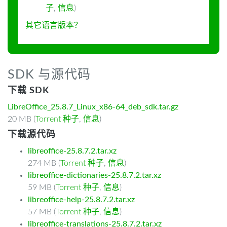
子
,
信息
)
其它语言版本？
SDK 与源代码
下载 SDK
LibreOffice_25.8.7_Linux_x86-64_deb_sdk.tar.gz
20 MB (
Torrent 种子
,
信息
)
下载源代码
libreoffice-25.8.7.2.tar.xz
274 MB (
Torrent 种子
,
信息
)
libreoffice-dictionaries-25.8.7.2.tar.xz
59 MB (
Torrent 种子
,
信息
)
libreoffice-help-25.8.7.2.tar.xz
57 MB (
Torrent 种子
,
信息
)
libreoffice-translations-25.8.7.2.tar.xz