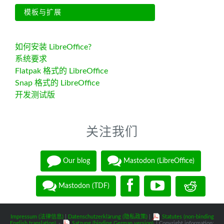
模板与扩展
如何安装 LibreOffice?
系统要求
Flatpak 格式的 LibreOffice
Snap 格式的 LibreOffice
开发测试版
关注我们
Our blog
Mastodon (LibreOffice)
Mastodon (TDF)
Impressum (法律信息)
|
Datenschutzerklärung (隐私政策)
|
Statutes (non-binding
English translation)
-
Satzung (binding German version)
| Copyright information: