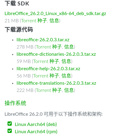
下载 SDK
LibreOffice_26.2.0_Linux_x86-64_deb_sdk.tar.gz
21 MB (
Torrent 种子
,
信息
)
下载源代码
libreoffice-26.2.0.3.tar.xz
278 MB (
Torrent 种子
,
信息
)
libreoffice-dictionaries-26.2.0.3.tar.xz
59 MB (
Torrent 种子
,
信息
)
libreoffice-help-26.2.0.3.tar.xz
56 MB (
Torrent 种子
,
信息
)
libreoffice-translations-26.2.0.3.tar.xz
222 MB (
Torrent 种子
,
信息
)
操作系统
LibreOffice 26.2.0 可用于以下操作系统和架构:
Linux Aarch64 (deb)
Linux Aarch64 (rpm)