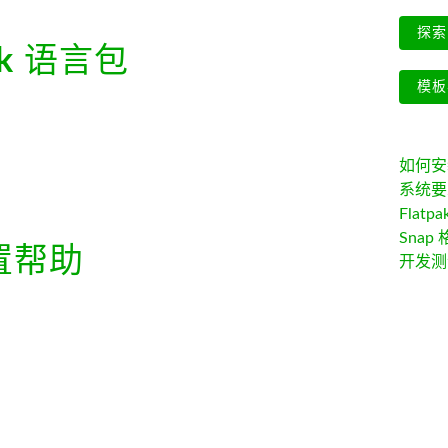
探索 
k
语言包
模板
如何安装 
系统要
Flatpa
Snap 
置帮助
开发测