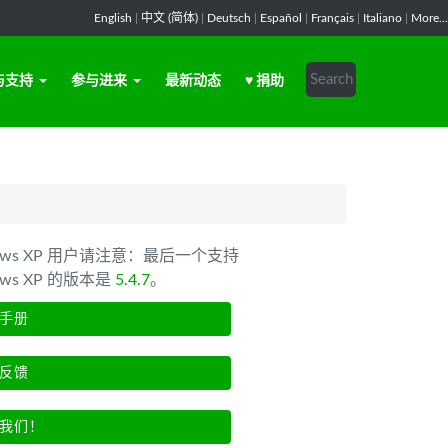
English
|
中文 (简体)
|
Deutsch
|
Español
|
Français
|
Italiano
|
More...
与支持
参与进来
最新动态
♥ 捐助
dows XP 用户请注意：最后一个支持
ows XP 的版本是
5.4.7
。
手册
反馈
我们！