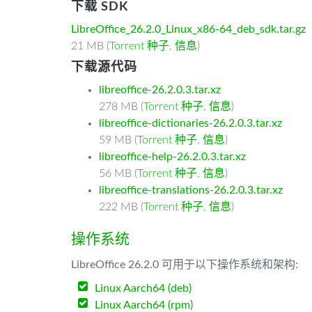
下载 SDK
LibreOffice_26.2.0_Linux_x86-64_deb_sdk.tar.gz
21 MB (
Torrent 种子
,
信息
)
下载源代码
libreoffice-26.2.0.3.tar.xz
278 MB (
Torrent 种子
,
信息
)
libreoffice-dictionaries-26.2.0.3.tar.xz
59 MB (
Torrent 种子
,
信息
)
libreoffice-help-26.2.0.3.tar.xz
56 MB (
Torrent 种子
,
信息
)
libreoffice-translations-26.2.0.3.tar.xz
222 MB (
Torrent 种子
,
信息
)
操作系统
LibreOffice 26.2.0 可用于以下操作系统和架构:
Linux Aarch64 (deb)
Linux Aarch64 (rpm)