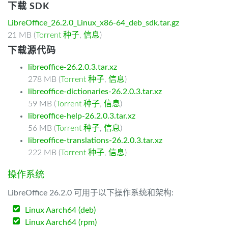
下载 SDK
LibreOffice_26.2.0_Linux_x86-64_deb_sdk.tar.gz
21 MB (
Torrent 种子
,
信息
)
下载源代码
libreoffice-26.2.0.3.tar.xz
278 MB (
Torrent 种子
,
信息
)
libreoffice-dictionaries-26.2.0.3.tar.xz
59 MB (
Torrent 种子
,
信息
)
libreoffice-help-26.2.0.3.tar.xz
56 MB (
Torrent 种子
,
信息
)
libreoffice-translations-26.2.0.3.tar.xz
222 MB (
Torrent 种子
,
信息
)
操作系统
LibreOffice 26.2.0 可用于以下操作系统和架构:
Linux Aarch64 (deb)
Linux Aarch64 (rpm)