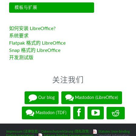
模板与扩展
如何安装 LibreOffice?
系统要求
Flatpak 格式的 LibreOffice
Snap 格式的 LibreOffice
开发测试版
关注我们
Our blog
Mastodon (LibreOffice)
Mastodon (TDF)
Impressum (法律信息)
|
Datenschutzerklärung (隐私政策)
|
Statutes (non-binding
English translation)
-
Satzung (binding German version)
| Copyright information: