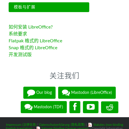
模板与扩展
如何安装 LibreOffice?
系统要求
Flatpak 格式的 LibreOffice
Snap 格式的 LibreOffice
开发测试版
关注我们
Our blog
Mastodon (LibreOffice)
Mastodon (TDF)
Impressum (法律信息)
|
Datenschutzerklärung (隐私政策)
|
Statutes (non-binding
English translation)
-
Satzung (binding German version)
| Copyright information: