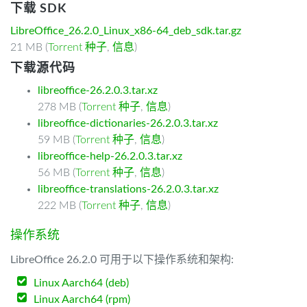
下载 SDK
LibreOffice_26.2.0_Linux_x86-64_deb_sdk.tar.gz
21 MB (
Torrent 种子
,
信息
)
下载源代码
libreoffice-26.2.0.3.tar.xz
278 MB (
Torrent 种子
,
信息
)
libreoffice-dictionaries-26.2.0.3.tar.xz
59 MB (
Torrent 种子
,
信息
)
libreoffice-help-26.2.0.3.tar.xz
56 MB (
Torrent 种子
,
信息
)
libreoffice-translations-26.2.0.3.tar.xz
222 MB (
Torrent 种子
,
信息
)
操作系统
LibreOffice 26.2.0 可用于以下操作系统和架构:
Linux Aarch64 (deb)
Linux Aarch64 (rpm)