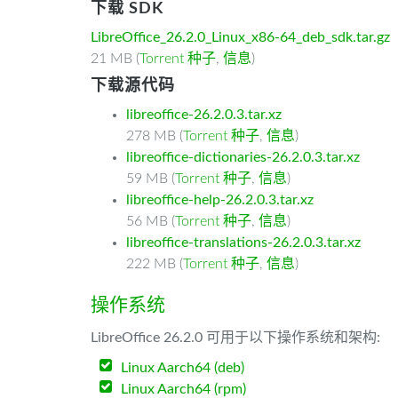
下载 SDK
LibreOffice_26.2.0_Linux_x86-64_deb_sdk.tar.gz
21 MB (
Torrent 种子
,
信息
)
下载源代码
libreoffice-26.2.0.3.tar.xz
278 MB (
Torrent 种子
,
信息
)
libreoffice-dictionaries-26.2.0.3.tar.xz
59 MB (
Torrent 种子
,
信息
)
libreoffice-help-26.2.0.3.tar.xz
56 MB (
Torrent 种子
,
信息
)
libreoffice-translations-26.2.0.3.tar.xz
222 MB (
Torrent 种子
,
信息
)
操作系统
LibreOffice 26.2.0 可用于以下操作系统和架构:
Linux Aarch64 (deb)
Linux Aarch64 (rpm)