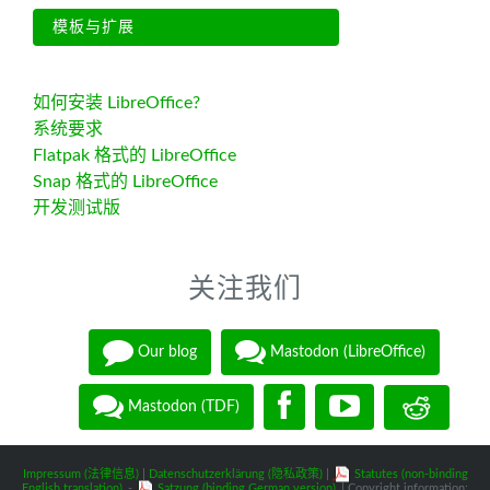
模板与扩展
如何安装 LibreOffice?
系统要求
Flatpak 格式的 LibreOffice
Snap 格式的 LibreOffice
开发测试版
关注我们
Our blog
Mastodon (LibreOffice)
Mastodon (TDF)
Impressum (法律信息)
|
Datenschutzerklärung (隐私政策)
|
Statutes (non-binding
English translation)
-
Satzung (binding German version)
| Copyright information: