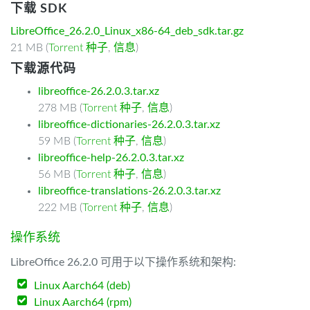
下载 SDK
LibreOffice_26.2.0_Linux_x86-64_deb_sdk.tar.gz
21 MB (
Torrent 种子
,
信息
)
下载源代码
libreoffice-26.2.0.3.tar.xz
278 MB (
Torrent 种子
,
信息
)
libreoffice-dictionaries-26.2.0.3.tar.xz
59 MB (
Torrent 种子
,
信息
)
libreoffice-help-26.2.0.3.tar.xz
56 MB (
Torrent 种子
,
信息
)
libreoffice-translations-26.2.0.3.tar.xz
222 MB (
Torrent 种子
,
信息
)
操作系统
LibreOffice 26.2.0 可用于以下操作系统和架构:
Linux Aarch64 (deb)
Linux Aarch64 (rpm)