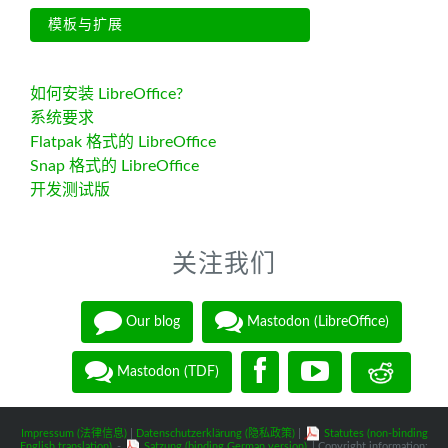
模板与扩展
如何安装 LibreOffice?
系统要求
Flatpak 格式的 LibreOffice
Snap 格式的 LibreOffice
开发测试版
关注我们
Our blog
Mastodon (LibreOffice)
Mastodon (TDF)
Impressum (法律信息)
|
Datenschutzerklärung (隐私政策)
|
Statutes (non-binding
English translation)
-
Satzung (binding German version)
| Copyright information: