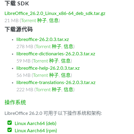
下载 SDK
LibreOffice_26.2.0_Linux_x86-64_deb_sdk.tar.gz
21 MB (
Torrent 种子
,
信息
)
下载源代码
libreoffice-26.2.0.3.tar.xz
278 MB (
Torrent 种子
,
信息
)
libreoffice-dictionaries-26.2.0.3.tar.xz
59 MB (
Torrent 种子
,
信息
)
libreoffice-help-26.2.0.3.tar.xz
56 MB (
Torrent 种子
,
信息
)
libreoffice-translations-26.2.0.3.tar.xz
222 MB (
Torrent 种子
,
信息
)
操作系统
LibreOffice 26.2.0 可用于以下操作系统和架构:
Linux Aarch64 (deb)
Linux Aarch64 (rpm)