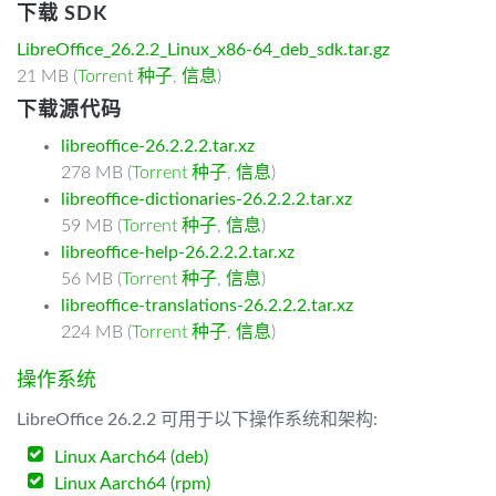
下载 SDK
LibreOffice_26.2.2_Linux_x86-64_deb_sdk.tar.gz
21 MB (
Torrent 种子
,
信息
)
下载源代码
libreoffice-26.2.2.2.tar.xz
278 MB (
Torrent 种子
,
信息
)
libreoffice-dictionaries-26.2.2.2.tar.xz
59 MB (
Torrent 种子
,
信息
)
libreoffice-help-26.2.2.2.tar.xz
56 MB (
Torrent 种子
,
信息
)
libreoffice-translations-26.2.2.2.tar.xz
224 MB (
Torrent 种子
,
信息
)
操作系统
LibreOffice 26.2.2 可用于以下操作系统和架构:
Linux Aarch64 (deb)
Linux Aarch64 (rpm)