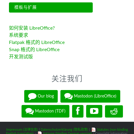
模板与扩展
如何安装 LibreOffice?
系统要求
Flatpak 格式的 LibreOffice
Snap 格式的 LibreOffice
开发测试版
关注我们
Our blog
Mastodon (LibreOffice)
Mastodon (TDF)
Impressum (法律信息)
|
Datenschutzerklärung (隐私政策)
|
Statutes (non-binding
English translation)
-
Satzung (binding German version)
| Copyright information: