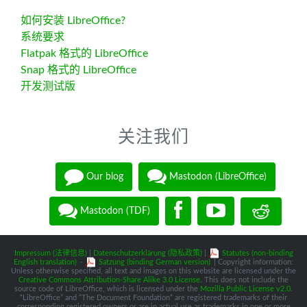
如何安装 LibreOffice?
系统要求
Flatpak 格式的 LibreOffice
Snap 格式的 LibreOffice
开发测试版
关注我们
Our blog
Mastodon (LibreOffice)
Mastodon (TDF)
Impressum (法律信息)
|
Datenschutzerklärung (隐私政策)
|
Statutes (non-binding
English translation)
-
Satzung (binding German version)
| Copyright information:
Unless otherwise specified, all text and images on this website are licensed under the
Creative Commons Attribution-Share Alike 3.0 License
. This does not include the
source code of LibreOffice, which is licensed under the
Mozilla Public License v2.0
.
“LibreOffice” and “The Document Foundation” are registered trademarks of their
corresponding registered owners or are in actual use as trademarks in one or more