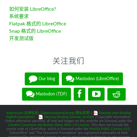
如何安装 LibreOffice?
系统要求
Flatpak 格式的 LibreOffice
Snap 格式的 LibreOffice
开发测试版
关注我们
Our blog
Mastodon (LibreOffice)
Mastodon (TDF)
Impressum (法律信息)
|
Datenschutzerklärung (隐私政策)
|
Statutes (non-binding
English translation)
-
Satzung (binding German version)
| Copyright information:
Unless otherwise specified, all text and images on this website are licensed under the
Creative Commons Attribution-Share Alike 3.0 License
. This does not include the
source code of LibreOffice, which is licensed under the
Mozilla Public License v2.0
.
“LibreOffice” and “The Document Foundation” are registered trademarks of their
corresponding registered owners or are in actual use as trademarks in one or more