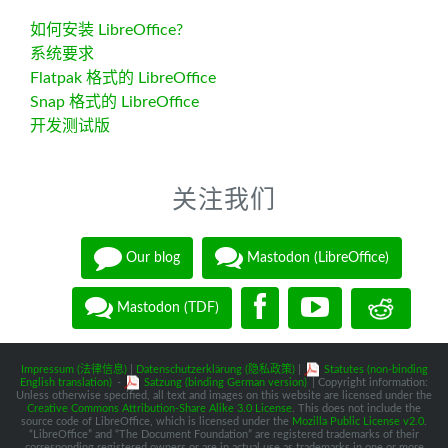
如何安装 LibreOffice?
系统要求
Flatpak 格式的 LibreOffice
Snap 格式的 LibreOffice
开发测试版
关注我们
Our blog
Mastodon (LibreOffice)
Mastodon (TDF)
Impressum (法律信息)
|
Datenschutzerklärung (隐私政策)
|
Statutes (non-binding
English translation)
-
Satzung (binding German version)
| Copyright information:
Unless otherwise specified, all text and images on this website are licensed under the
Creative Commons Attribution-Share Alike 3.0 License
. This does not include the
source code of LibreOffice, which is licensed under the
Mozilla Public License v2.0
.
“LibreOffice” and “The Document Foundation” are registered trademarks of their
corresponding registered owners or are in actual use as trademarks in one or more