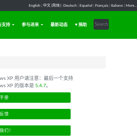
English
|
中文 (简体)
|
Deutsch
|
Español
|
Français
|
Italiano
|
More...
与支持
参与进来
最新动态
♥ 捐助
dows XP 用户请注意：最后一个支持
ows XP 的版本是
5.4.7
。
手册
反馈
我们！