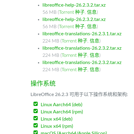
libreoffice-help-26.2.3.2.tar.xz
56 MB (
Torrent 种子
,
信息
)
libreoffice-help-26.2.3.2.tar.xz
56 MB (
Torrent 种子
,
信息
)
libreoffice-translations-26.2.3.1.tar.xz
224 MB (
Torrent 种子
,
信息
)
libreoffice-translations-26.2.3.2.tar.xz
224 MB (
Torrent 种子
,
信息
)
libreoffice-translations-26.2.3.2.tar.xz
224 MB (
Torrent 种子
,
信息
)
操作系统
LibreOffice 26.2.3 可用于以下操作系统和架构:
Linux Aarch64 (deb)
Linux Aarch64 (rpm)
Linux x64 (deb)
Linux x64 (rpm)
macOS (Aarch64/Apple Silicon)