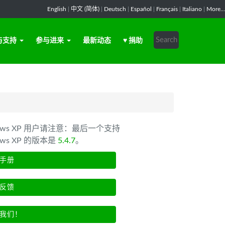
English
|
中文 (简体)
|
Deutsch
|
Español
|
Français
|
Italiano
|
More...
与支持
参与进来
最新动态
♥ 捐助
dows XP 用户请注意：最后一个支持
ows XP 的版本是
5.4.7
。
手册
反馈
我们！