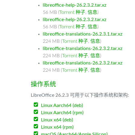
libreoffice-help-26.2.3.2.tar.xz
56 MB (
Torrent 种子
,
信息
)
libreoffice-help-26.2.3.2.tar.xz
56 MB (
Torrent 种子
,
信息
)
libreoffice-translations-26.2.3.1.tar.xz
224 MB (
Torrent 种子
,
信息
)
libreoffice-translations-26.2.3.2.tar.xz
224 MB (
Torrent 种子
,
信息
)
libreoffice-translations-26.2.3.2.tar.xz
224 MB (
Torrent 种子
,
信息
)
操作系统
LibreOffice 26.2.3 可用于以下操作系统和架构:
Linux Aarch64 (deb)
Linux Aarch64 (rpm)
Linux x64 (deb)
Linux x64 (rpm)
macOS (Aarch64/Apple Silicon)