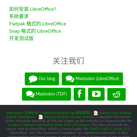
如何安装 LibreOffice?
系统要求
Flatpak 格式的 LibreOffice
Snap 格式的 LibreOffice
开发测试版
关注我们
Our blog
Mastodon (LibreOffice)
Mastodon (TDF)
Impressum (法律信息)
|
Datenschutzerklärung (隐私政策)
|
Statutes (non-binding
English translation)
-
Satzung (binding German version)
| Copyright information:
Unless otherwise specified, all text and images on this website are licensed under the
Creative Commons Attribution-Share Alike 3.0 License
. This does not include the
source code of LibreOffice, which is licensed under the
Mozilla Public License v2.0
.
“LibreOffice” and “The Document Foundation” are registered trademarks of their
corresponding registered owners or are in actual use as trademarks in one or more