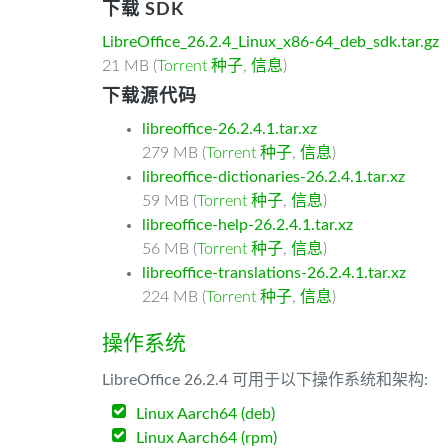
下载 SDK
LibreOffice_26.2.4_Linux_x86-64_deb_sdk.tar.gz
21 MB (
Torrent 种子
,
信息
)
下载源代码
libreoffice-26.2.4.1.tar.xz
279 MB (
Torrent 种子
,
信息
)
libreoffice-dictionaries-26.2.4.1.tar.xz
59 MB (
Torrent 种子
,
信息
)
libreoffice-help-26.2.4.1.tar.xz
56 MB (
Torrent 种子
,
信息
)
libreoffice-translations-26.2.4.1.tar.xz
224 MB (
Torrent 种子
,
信息
)
操作系统
LibreOffice 26.2.4 可用于以下操作系统和架构:
Linux Aarch64 (deb)
Linux Aarch64 (rpm)