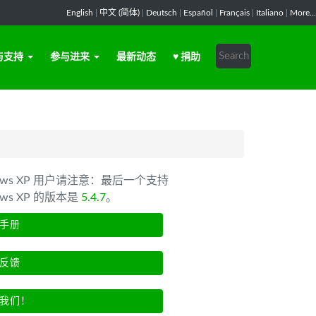
English
|
中文 (简体)
|
Deutsch
|
Español
|
Français
|
Italiano
|
More...
与支持
参与进来
最新动态
♥ 捐助
dows XP 用户请注意：最后一个支持
ows XP 的版本是
5.4.7
。
手册
反馈
我们！