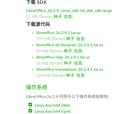
下载 SDK
LibreOffice_26.2.4_Linux_x86-64_deb_sdk.tar.gz
21 MB (
Torrent 种子
,
信息
)
下载源代码
libreoffice-26.2.4.1.tar.xz
279 MB (
Torrent 种子
,
信息
)
libreoffice-dictionaries-26.2.4.1.tar.xz
59 MB (
Torrent 种子
,
信息
)
libreoffice-help-26.2.4.1.tar.xz
56 MB (
Torrent 种子
,
信息
)
libreoffice-translations-26.2.4.1.tar.xz
224 MB (
Torrent 种子
,
信息
)
操作系统
LibreOffice 26.2.4 可用于以下操作系统和架构:
Linux Aarch64 (deb)
Linux Aarch64 (rpm)