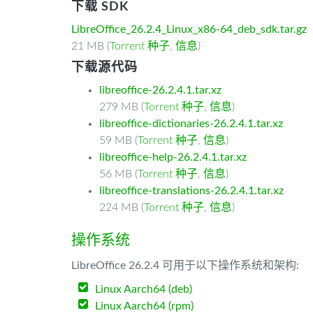
下载 SDK
LibreOffice_26.2.4_Linux_x86-64_deb_sdk.tar.gz
21 MB (
Torrent 种子
,
信息
)
下载源代码
libreoffice-26.2.4.1.tar.xz
279 MB (
Torrent 种子
,
信息
)
libreoffice-dictionaries-26.2.4.1.tar.xz
59 MB (
Torrent 种子
,
信息
)
libreoffice-help-26.2.4.1.tar.xz
56 MB (
Torrent 种子
,
信息
)
libreoffice-translations-26.2.4.1.tar.xz
224 MB (
Torrent 种子
,
信息
)
操作系统
LibreOffice 26.2.4 可用于以下操作系统和架构:
Linux Aarch64 (deb)
Linux Aarch64 (rpm)