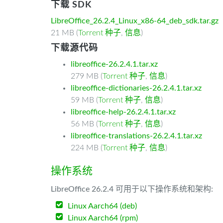
下载 SDK
LibreOffice_26.2.4_Linux_x86-64_deb_sdk.tar.gz
21 MB (
Torrent 种子
,
信息
)
下载源代码
libreoffice-26.2.4.1.tar.xz
279 MB (
Torrent 种子
,
信息
)
libreoffice-dictionaries-26.2.4.1.tar.xz
59 MB (
Torrent 种子
,
信息
)
libreoffice-help-26.2.4.1.tar.xz
56 MB (
Torrent 种子
,
信息
)
libreoffice-translations-26.2.4.1.tar.xz
224 MB (
Torrent 种子
,
信息
)
操作系统
LibreOffice 26.2.4 可用于以下操作系统和架构:
Linux Aarch64 (deb)
Linux Aarch64 (rpm)