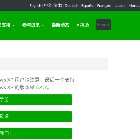
English
|
中文 (简体)
|
Deutsch
|
Español
|
Français
|
Italiano
|
More...
与支持
参与进来
最新动态
♥ 捐助
dows XP 用户请注意：最后一个支持
ows XP 的版本是
5.4.7
。
手册
反馈
我们！