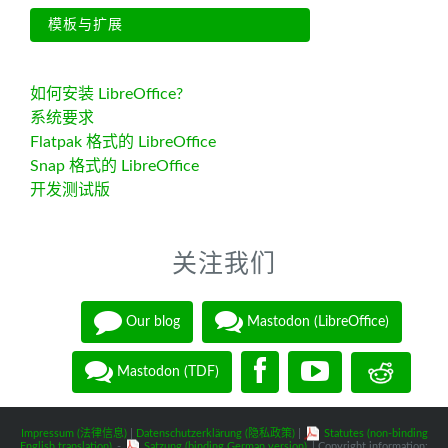
模板与扩展
如何安装 LibreOffice?
系统要求
Flatpak 格式的 LibreOffice
Snap 格式的 LibreOffice
开发测试版
关注我们
Our blog
Mastodon (LibreOffice)
Mastodon (TDF)
Impressum (法律信息)
|
Datenschutzerklärung (隐私政策)
|
Statutes (non-binding
English translation)
-
Satzung (binding German version)
| Copyright information: