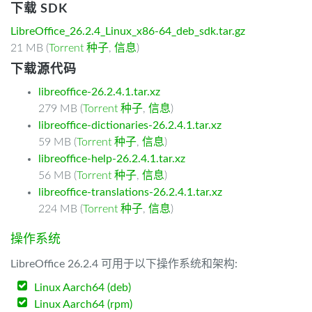
下载 SDK
LibreOffice_26.2.4_Linux_x86-64_deb_sdk.tar.gz
21 MB (
Torrent 种子
,
信息
)
下载源代码
libreoffice-26.2.4.1.tar.xz
279 MB (
Torrent 种子
,
信息
)
libreoffice-dictionaries-26.2.4.1.tar.xz
59 MB (
Torrent 种子
,
信息
)
libreoffice-help-26.2.4.1.tar.xz
56 MB (
Torrent 种子
,
信息
)
libreoffice-translations-26.2.4.1.tar.xz
224 MB (
Torrent 种子
,
信息
)
操作系统
LibreOffice 26.2.4 可用于以下操作系统和架构:
Linux Aarch64 (deb)
Linux Aarch64 (rpm)