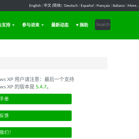
English
|
中文 (简体)
|
Deutsch
|
Español
|
Français
|
Italiano
|
More...
与支持
参与进来
最新动态
♥ 捐助
dows XP 用户请注意：最后一个支持
ows XP 的版本是
5.4.7
。
手册
反馈
我们！