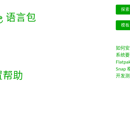
探索 
ල
语言包
模板
如何安装 
系统要
Flatpa
Snap 
置帮助
开发测