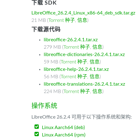
下载 SDK
LibreOffice_26.2.4_Linux_x86-64_deb_sdk.tar.gz
21 MB (
Torrent 种子
,
信息
)
下载源代码
libreoffice-26.2.4.1.tar.xz
279 MB (
Torrent 种子
,
信息
)
libreoffice-dictionaries-26.2.4.1.tar.xz
59 MB (
Torrent 种子
,
信息
)
libreoffice-help-26.2.4.1.tar.xz
56 MB (
Torrent 种子
,
信息
)
libreoffice-translations-26.2.4.1.tar.xz
224 MB (
Torrent 种子
,
信息
)
操作系统
LibreOffice 26.2.4 可用于以下操作系统和架构:
Linux Aarch64 (deb)
Linux Aarch64 (rpm)