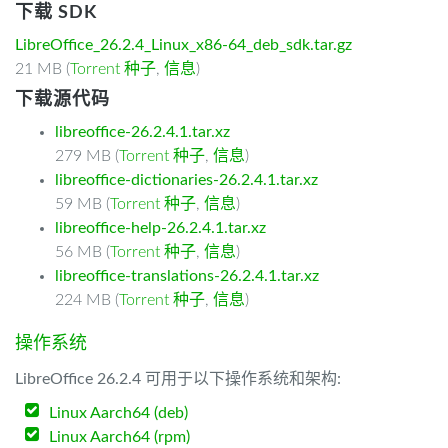
下载 SDK
LibreOffice_26.2.4_Linux_x86-64_deb_sdk.tar.gz
21 MB (
Torrent 种子
,
信息
)
下载源代码
libreoffice-26.2.4.1.tar.xz
279 MB (
Torrent 种子
,
信息
)
libreoffice-dictionaries-26.2.4.1.tar.xz
59 MB (
Torrent 种子
,
信息
)
libreoffice-help-26.2.4.1.tar.xz
56 MB (
Torrent 种子
,
信息
)
libreoffice-translations-26.2.4.1.tar.xz
224 MB (
Torrent 种子
,
信息
)
操作系统
LibreOffice 26.2.4 可用于以下操作系统和架构:
Linux Aarch64 (deb)
Linux Aarch64 (rpm)