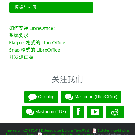
模板与扩展
如何安装 LibreOffice?
系统要求
Flatpak 格式的 LibreOffice
Snap 格式的 LibreOffice
开发测试版
关注我们
Our blog
Mastodon (LibreOffice)
Mastodon (TDF)
Impressum (法律信息)
|
Datenschutzerklärung (隐私政策)
|
Statutes (non-binding
English translation)
-
Satzung (binding German version)
| Copyright information: