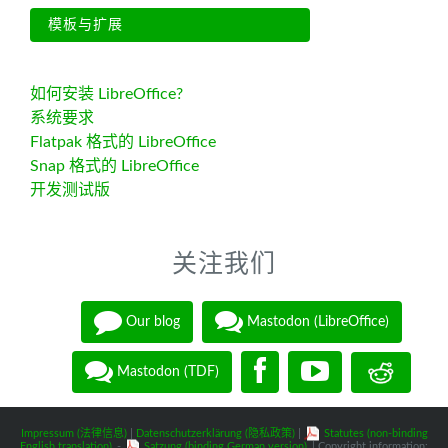
模板与扩展
如何安装 LibreOffice?
系统要求
Flatpak 格式的 LibreOffice
Snap 格式的 LibreOffice
开发测试版
关注我们
Our blog
Mastodon (LibreOffice)
Mastodon (TDF)
Impressum (法律信息)
|
Datenschutzerklärung (隐私政策)
|
Statutes (non-binding
English translation)
-
Satzung (binding German version)
| Copyright information: