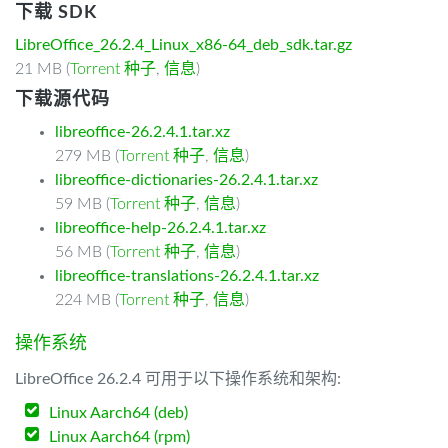
下载 SDK
LibreOffice_26.2.4_Linux_x86-64_deb_sdk.tar.gz
21 MB (
Torrent 种子
,
信息
)
下载源代码
libreoffice-26.2.4.1.tar.xz
279 MB (
Torrent 种子
,
信息
)
libreoffice-dictionaries-26.2.4.1.tar.xz
59 MB (
Torrent 种子
,
信息
)
libreoffice-help-26.2.4.1.tar.xz
56 MB (
Torrent 种子
,
信息
)
libreoffice-translations-26.2.4.1.tar.xz
224 MB (
Torrent 种子
,
信息
)
操作系统
LibreOffice 26.2.4 可用于以下操作系统和架构:
Linux Aarch64 (deb)
Linux Aarch64 (rpm)