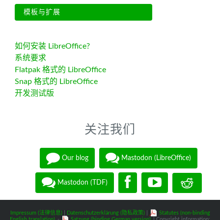
模板与扩展
如何安装 LibreOffice?
系统要求
Flatpak 格式的 LibreOffice
Snap 格式的 LibreOffice
开发测试版
关注我们
Our blog
Mastodon (LibreOffice)
Mastodon (TDF)
Impressum (法律信息)
|
Datenschutzerklärung (隐私政策)
|
Statutes (non-binding
English translation)
-
Satzung (binding German version)
| Copyright information: