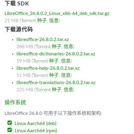
下载 SDK
LibreOffice_26.8.0.2_Linux_x86-64_deb_sdk.tar.gz
21 MB (
Torrent 种子
,
信息
)
下载源代码
libreoffice-26.8.0.2.tar.xz
288 MB (
Torrent 种子
,
信息
)
libreoffice-dictionaries-26.8.0.2.tar.xz
59 MB (
Torrent 种子
,
信息
)
libreoffice-help-26.8.0.2.tar.xz
51 MB (
Torrent 种子
,
信息
)
libreoffice-translations-26.8.0.2.tar.xz
225 MB (
Torrent 种子
,
信息
)
操作系统
LibreOffice 26.8.0 可用于以下操作系统和架构:
Linux Aarch64 (deb)
Linux Aarch64 (rpm)