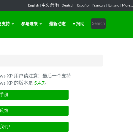
English
|
中文 (简体)
|
Deutsch
|
Español
|
Français
|
Italiano
|
More...
与支持
参与进来
最新动态
♥ 捐助
dows XP 用户请注意：最后一个支持
ows XP 的版本是
5.4.7
。
手册
反馈
我们！