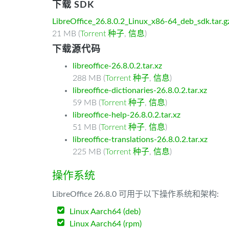
下载 SDK
LibreOffice_26.8.0.2_Linux_x86-64_deb_sdk.tar.g
21 MB (
Torrent 种子
,
信息
)
下载源代码
libreoffice-26.8.0.2.tar.xz
288 MB (
Torrent 种子
,
信息
)
libreoffice-dictionaries-26.8.0.2.tar.xz
59 MB (
Torrent 种子
,
信息
)
libreoffice-help-26.8.0.2.tar.xz
51 MB (
Torrent 种子
,
信息
)
libreoffice-translations-26.8.0.2.tar.xz
225 MB (
Torrent 种子
,
信息
)
操作系统
LibreOffice 26.8.0 可用于以下操作系统和架构:
Linux Aarch64 (deb)
Linux Aarch64 (rpm)