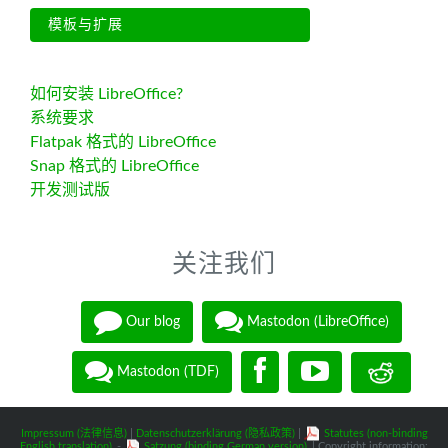
模板与扩展
如何安装 LibreOffice?
系统要求
Flatpak 格式的 LibreOffice
Snap 格式的 LibreOffice
开发测试版
关注我们
Our blog
Mastodon (LibreOffice)
Mastodon (TDF)
Impressum (法律信息)
|
Datenschutzerklärung (隐私政策)
|
Statutes (non-binding
English translation)
-
Satzung (binding German version)
| Copyright information: