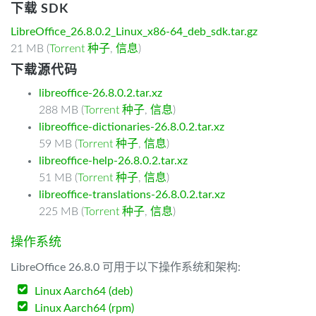
下载 SDK
LibreOffice_26.8.0.2_Linux_x86-64_deb_sdk.tar.gz
21 MB (
Torrent 种子
,
信息
)
下载源代码
libreoffice-26.8.0.2.tar.xz
288 MB (
Torrent 种子
,
信息
)
libreoffice-dictionaries-26.8.0.2.tar.xz
59 MB (
Torrent 种子
,
信息
)
libreoffice-help-26.8.0.2.tar.xz
51 MB (
Torrent 种子
,
信息
)
libreoffice-translations-26.8.0.2.tar.xz
225 MB (
Torrent 种子
,
信息
)
操作系统
LibreOffice 26.8.0 可用于以下操作系统和架构:
Linux Aarch64 (deb)
Linux Aarch64 (rpm)