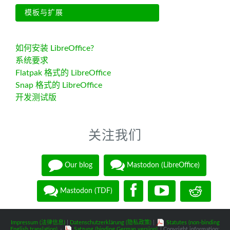
模板与扩展
如何安装 LibreOffice?
系统要求
Flatpak 格式的 LibreOffice
Snap 格式的 LibreOffice
开发测试版
关注我们
Our blog
Mastodon (LibreOffice)
Mastodon (TDF)
Impressum (法律信息)
|
Datenschutzerklärung (隐私政策)
|
Statutes (non-binding
English translation)
-
Satzung (binding German version)
| Copyright information: