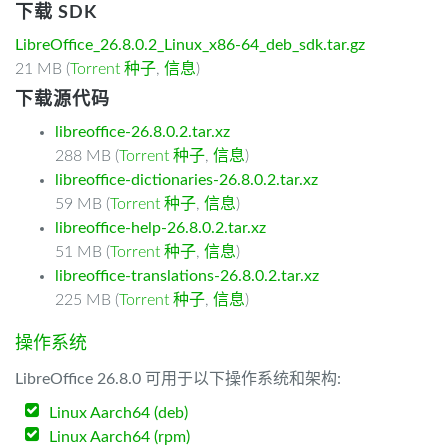
下载 SDK
LibreOffice_26.8.0.2_Linux_x86-64_deb_sdk.tar.gz
21 MB (
Torrent 种子
,
信息
)
下载源代码
libreoffice-26.8.0.2.tar.xz
288 MB (
Torrent 种子
,
信息
)
libreoffice-dictionaries-26.8.0.2.tar.xz
59 MB (
Torrent 种子
,
信息
)
libreoffice-help-26.8.0.2.tar.xz
51 MB (
Torrent 种子
,
信息
)
libreoffice-translations-26.8.0.2.tar.xz
225 MB (
Torrent 种子
,
信息
)
操作系统
LibreOffice 26.8.0 可用于以下操作系统和架构:
Linux Aarch64 (deb)
Linux Aarch64 (rpm)