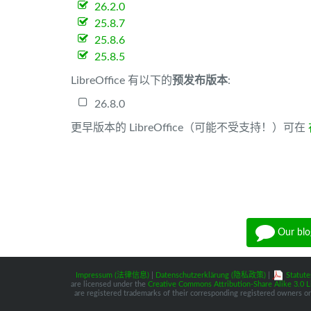
26.2.0
25.8.7
25.8.6
25.8.5
LibreOffice 有以下的
预发布版本
:
26.8.0
更早版本的 LibreOffice（可能不受支持！）可在
Our blo
Impressum (法律信息)
|
Datenschutzerklärung (隐私政策)
|
Statute
are licensed under the
Creative Commons Attribution-Share Alike 3.0 L
are registered trademarks of their corresponding registered owners or 