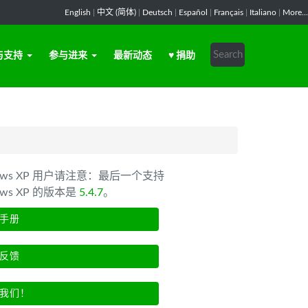
English
|
中文 (简体)
|
Deutsch
|
Español
|
Français
|
Italiano
|
More...
与支持
参与进来
最新动态
♥ 捐助
dows XP 用户请注意：最后一个支持
ows XP 的版本是
5.4.7
。
手册
反馈
我们！