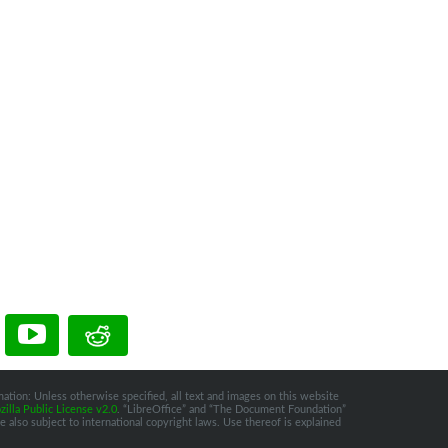
ation: Unless otherwise specified, all text and images on this website
illa Public License v2.0
. “LibreOffice” and “The Document Foundation”
 also subject to international copyright laws. Use thereof is explained