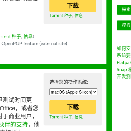
下载
探索 
Torrent 种子
,
信息
模板
orrent 种子
,
信息
)
 OpenPGP feature (external site)
如何安装 
系统要
Flatpa
Snap 
开发测
选择您的操作系统:
但测试时间更
下载
ffice，或者您
对于商业用户，
Torrent 种子
,
信息
伙伴的支持
，他