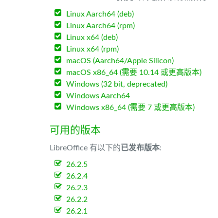
Linux Aarch64 (deb)
Linux Aarch64 (rpm)
Linux x64 (deb)
Linux x64 (rpm)
macOS (Aarch64/Apple Silicon)
macOS x86_64 (需要 10.14 或更高版本)
Windows (32 bit, deprecated)
Windows Aarch64
Windows x86_64 (需要 7 或更高版本)
可用的版本
LibreOffice 有以下的
已发布版本
:
26.2.5
26.2.4
26.2.3
26.2.2
26.2.1