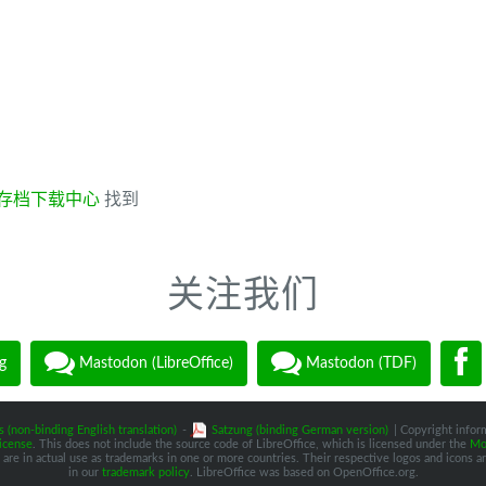
存档下载中心
找到
关注我们
g
Mastodon (LibreOffice)
Mastodon (TDF)
s (non-binding English translation)
-
Satzung (binding German version)
| Copyright inform
icense
. This does not include the source code of LibreOffice, which is licensed under the
Moz
are in actual use as trademarks in one or more countries. Their respective logos and icons are
in our
trademark policy
. LibreOffice was based on OpenOffice.org.