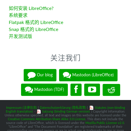
如何安装 LibreOffice?
系统要求
Flatpak 格式的 LibreOffice
Snap 格式的 LibreOffice
开发测试版
关注我们
Our blog
Mastodon (LibreOffice)
Mastodon (TDF)
Impressum (法律信息)
|
Datenschutzerklärung (隐私政策)
|
Statutes (non-binding
English translation)
-
Satzung (binding German version)
| Copyright information:
Unless otherwise specified, all text and images on this website are licensed under the
Creative Commons Attribution-Share Alike 3.0 License
. This does not include the
source code of LibreOffice, which is licensed under the
Mozilla Public License v2.0
.
“LibreOffice” and “The Document Foundation” are registered trademarks of their
corresponding registered owners or are in actual use as trademarks in one or more