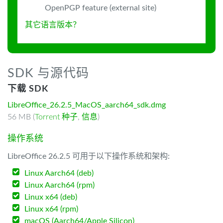
OpenPGP feature (external site)
其它语言版本？
SDK 与源代码
下载 SDK
LibreOffice_26.2.5_MacOS_aarch64_sdk.dmg
56 MB (
Torrent 种子
,
信息
)
操作系统
LibreOffice 26.2.5 可用于以下操作系统和架构:
Linux Aarch64 (deb)
Linux Aarch64 (rpm)
Linux x64 (deb)
Linux x64 (rpm)
macOS (Aarch64/Apple Silicon)