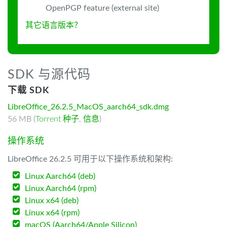
OpenPGP feature (external site)
其它语言版本？
SDK 与源代码
下载 SDK
LibreOffice_26.2.5_MacOS_aarch64_sdk.dmg
56 MB (
Torrent 种子
,
信息
)
操作系统
LibreOffice 26.2.5 可用于以下操作系统和架构:
Linux Aarch64 (deb)
Linux Aarch64 (rpm)
Linux x64 (deb)
Linux x64 (rpm)
macOS (Aarch64/Apple Silicon)