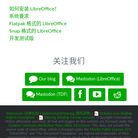
如何安装 LibreOffice?
系统要求
Flatpak 格式的 LibreOffice
Snap 格式的 LibreOffice
开发测试版
关注我们
Our blog
Mastodon (LibreOffice)
Mastodon (TDF)
Impressum (法律信息)
|
Datenschutzerklärung (隐私政策)
|
Statutes (non-binding
English translation)
-
Satzung (binding German version)
| Copyright information:
Unless otherwise specified, all text and images on this website are licensed under the
Creative Commons Attribution-Share Alike 3.0 License
. This does not include the
source code of LibreOffice, which is licensed under the
Mozilla Public License v2.0
.
“LibreOffice” and “The Document Foundation” are registered trademarks of their
corresponding registered owners or are in actual use as trademarks in one or more