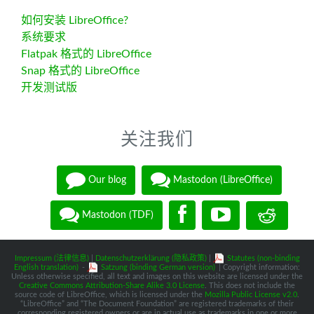
如何安装 LibreOffice?
系统要求
Flatpak 格式的 LibreOffice
Snap 格式的 LibreOffice
开发测试版
关注我们
Our blog
Mastodon (LibreOffice)
Mastodon (TDF)
Impressum (法律信息)
|
Datenschutzerklärung (隐私政策)
|
Statutes (non-binding
English translation)
-
Satzung (binding German version)
| Copyright information:
Unless otherwise specified, all text and images on this website are licensed under the
Creative Commons Attribution-Share Alike 3.0 License
. This does not include the
source code of LibreOffice, which is licensed under the
Mozilla Public License v2.0
.
“LibreOffice” and “The Document Foundation” are registered trademarks of their
corresponding registered owners or are in actual use as trademarks in one or more