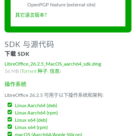
OpenPGP feature (external site)
其它语言版本？
SDK 与源代码
下载 SDK
LibreOffice_26.2.5_MacOS_aarch64_sdk.dmg
56 MB (
Torrent 种子
,
信息
)
操作系统
LibreOffice 26.2.5 可用于以下操作系统和架构:
Linux Aarch64 (deb)
Linux Aarch64 (rpm)
Linux x64 (deb)
Linux x64 (rpm)
macOS (Aarch64/Apple Silicon)