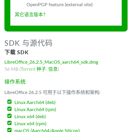
OpenPGP feature (external site)
其它语言版本？
SDK 与源代码
下载 SDK
LibreOffice_26.2.5_MacOS_aarch64_sdk.dmg
56 MB (
Torrent 种子
,
信息
)
操作系统
LibreOffice 26.2.5 可用于以下操作系统和架构:
Linux Aarch64 (deb)
Linux Aarch64 (rpm)
Linux x64 (deb)
Linux x64 (rpm)
macOS (Aarch64/Apple Silicon)