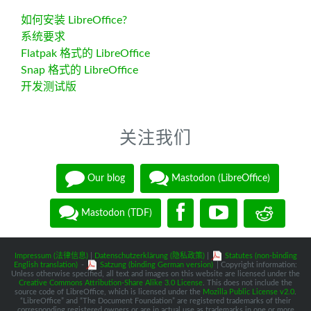
如何安装 LibreOffice?
系统要求
Flatpak 格式的 LibreOffice
Snap 格式的 LibreOffice
开发测试版
关注我们
Our blog
Mastodon (LibreOffice)
Mastodon (TDF)
Impressum (法律信息)
|
Datenschutzerklärung (隐私政策)
|
Statutes (non-binding
English translation)
-
Satzung (binding German version)
| Copyright information:
Unless otherwise specified, all text and images on this website are licensed under the
Creative Commons Attribution-Share Alike 3.0 License
. This does not include the
source code of LibreOffice, which is licensed under the
Mozilla Public License v2.0
.
“LibreOffice” and “The Document Foundation” are registered trademarks of their
corresponding registered owners or are in actual use as trademarks in one or more