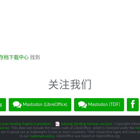
存档下载中心
找到
关注我们
g
Mastodon (LibreOffice)
Mastodon (TDF)
s (non-binding English translation)
-
Satzung (binding German version)
| Copyright inform
icense
. This does not include the source code of LibreOffice, which is licensed under the
Moz
are in actual use as trademarks in one or more countries. Their respective logos and icons are
in our
trademark policy
. LibreOffice was based on OpenOffice.org.