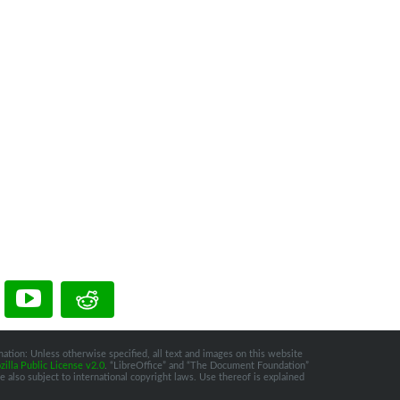
ation: Unless otherwise specified, all text and images on this website
illa Public License v2.0
. “LibreOffice” and “The Document Foundation”
 also subject to international copyright laws. Use thereof is explained