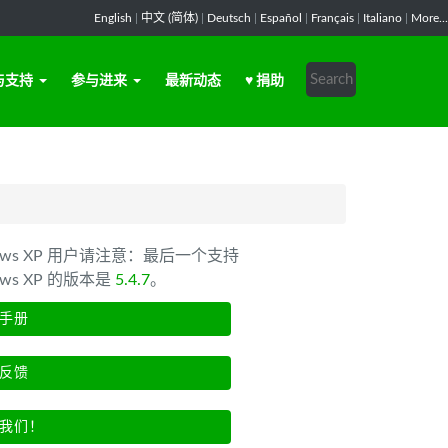
English
|
中文 (简体)
|
Deutsch
|
Español
|
Français
|
Italiano
|
More...
与支持
参与进来
最新动态
♥ 捐助
dows XP 用户请注意：最后一个支持
ows XP 的版本是
5.4.7
。
手册
反馈
我们！