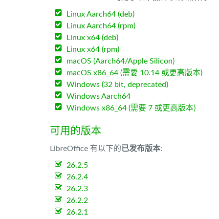
Linux Aarch64 (deb)
Linux Aarch64 (rpm)
Linux x64 (deb)
Linux x64 (rpm)
macOS (Aarch64/Apple Silicon)
macOS x86_64 (需要 10.14 或更高版本)
Windows (32 bit, deprecated)
Windows Aarch64
Windows x86_64 (需要 7 或更高版本)
可用的版本
LibreOffice 有以下的
已发布版本
:
26.2.5
26.2.4
26.2.3
26.2.2
26.2.1