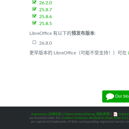
26.2.0
25.8.7
25.8.6
25.8.5
LibreOffice 有以下的
预发布版本
:
26.8.0
更早版本的 LibreOffice（可能不受支持！）可在
Our blo
Impressum (法律信息)
|
Datenschutzerklärung (隐私政策)
|
Statute
are licensed under the
Creative Commons Attribution-Share Alike 3.0 L
are registered trademarks of their corresponding registered owners or 