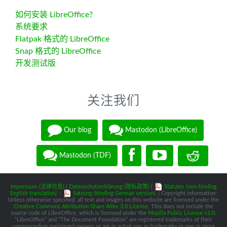
如何安装 LibreOffice?
系统要求
Flatpak 格式的 LibreOffice
Snap 格式的 LibreOffice
开发测试版
关注我们
Our blog
Mastodon (LibreOffice)
Mastodon (TDF)
Impressum (法律信息)
|
Datenschutzerklärung (隐私政策)
|
Statutes (non-binding
English translation)
-
Satzung (binding German version)
| Copyright information:
Unless otherwise specified, all text and images on this website are licensed under the
Creative Commons Attribution-Share Alike 3.0 License
. This does not include the
source code of LibreOffice, which is licensed under the
Mozilla Public License v2.0
.
“LibreOffice” and “The Document Foundation” are registered trademarks of their
corresponding registered owners or are in actual use as trademarks in one or more