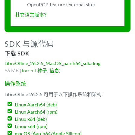
OpenPGP feature (external site)
其它语言版本？
SDK 与源代码
下载 SDK
LibreOffice_26.2.5_MacOS_aarch64_sdk.dmg
56 MB (
Torrent 种子
,
信息
)
操作系统
LibreOffice 26.2.5 可用于以下操作系统和架构:
Linux Aarch64 (deb)
Linux Aarch64 (rpm)
Linux x64 (deb)
Linux x64 (rpm)
macOS (Aarch64/Apple Silicon)