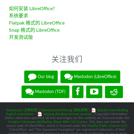
如何安装 LibreOffice?
系统要求
Flatpak 格式的 LibreOffice
Snap 格式的 LibreOffice
开发测试版
关注我们
Our blog
Mastodon (LibreOffice)
Mastodon (TDF)
Impressum (法律信息)
|
Datenschutzerklärung (隐私政策)
|
Statutes (non-binding
English translation)
-
Satzung (binding German version)
| Copyright information:
Unless otherwise specified, all text and images on this website are licensed under the
Creative Commons Attribution-Share Alike 3.0 License
. This does not include the
source code of LibreOffice, which is licensed under the
Mozilla Public License v2.0
.
“LibreOffice” and “The Document Foundation” are registered trademarks of their
corresponding registered owners or are in actual use as trademarks in one or more