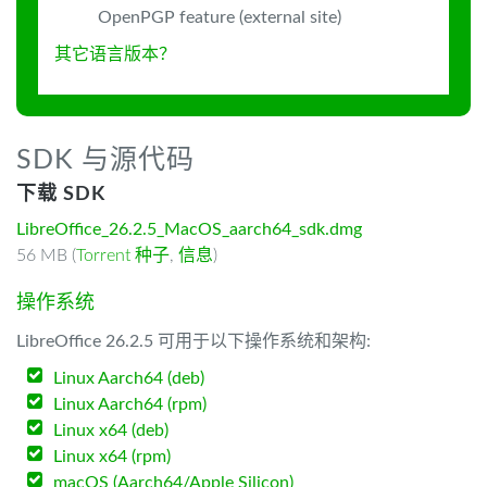
OpenPGP feature (external site)
其它语言版本？
SDK 与源代码
下载 SDK
LibreOffice_26.2.5_MacOS_aarch64_sdk.dmg
56 MB (
Torrent 种子
,
信息
)
操作系统
LibreOffice 26.2.5 可用于以下操作系统和架构:
Linux Aarch64 (deb)
Linux Aarch64 (rpm)
Linux x64 (deb)
Linux x64 (rpm)
macOS (Aarch64/Apple Silicon)