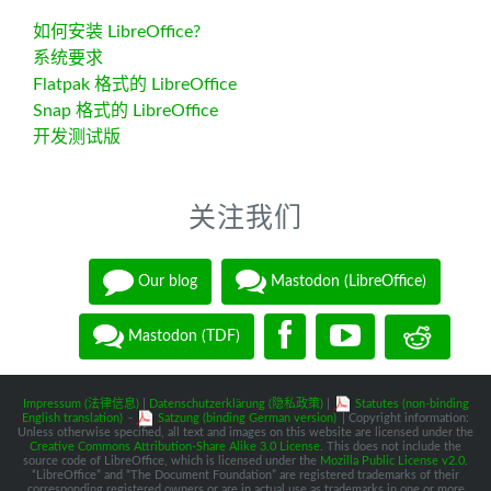
如何安装 LibreOffice?
系统要求
Flatpak 格式的 LibreOffice
Snap 格式的 LibreOffice
开发测试版
关注我们
Our blog
Mastodon (LibreOffice)
Mastodon (TDF)
Impressum (法律信息)
|
Datenschutzerklärung (隐私政策)
|
Statutes (non-binding
English translation)
-
Satzung (binding German version)
| Copyright information:
Unless otherwise specified, all text and images on this website are licensed under the
Creative Commons Attribution-Share Alike 3.0 License
. This does not include the
source code of LibreOffice, which is licensed under the
Mozilla Public License v2.0
.
“LibreOffice” and “The Document Foundation” are registered trademarks of their
corresponding registered owners or are in actual use as trademarks in one or more