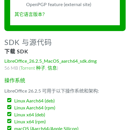
OpenPGP feature (external site)
其它语言版本？
SDK 与源代码
下载 SDK
LibreOffice_26.2.5_MacOS_aarch64_sdk.dmg
56 MB (
Torrent 种子
,
信息
)
操作系统
LibreOffice 26.2.5 可用于以下操作系统和架构:
Linux Aarch64 (deb)
Linux Aarch64 (rpm)
Linux x64 (deb)
Linux x64 (rpm)
macOS (Aarch64/Apple Silicon)