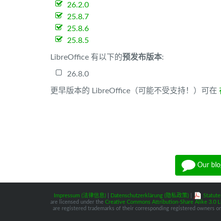
26.2.0
25.8.7
25.8.6
25.8.5
LibreOffice 有以下的
预发布版本
:
26.8.0
更早版本的 LibreOffice（可能不受支持！）可在
Our blo
Impressum (法律信息)
|
Datenschutzerklärung (隐私政策)
|
Statute
are licensed under the
Creative Commons Attribution-Share Alike 3.0 L
are registered trademarks of their corresponding registered owners or 