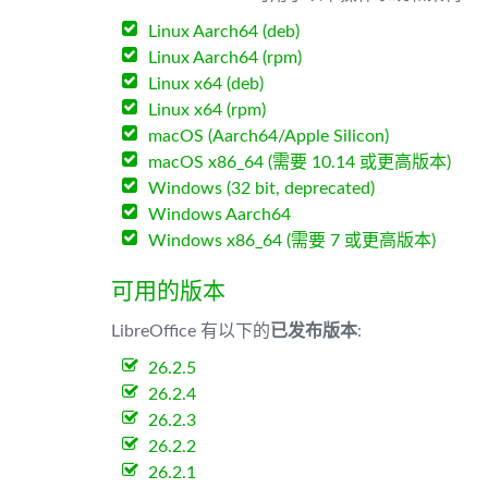
Linux Aarch64 (deb)
Linux Aarch64 (rpm)
Linux x64 (deb)
Linux x64 (rpm)
macOS (Aarch64/Apple Silicon)
macOS x86_64 (需要 10.14 或更高版本)
Windows (32 bit, deprecated)
Windows Aarch64
Windows x86_64 (需要 7 或更高版本)
可用的版本
LibreOffice 有以下的
已发布版本
:
26.2.5
26.2.4
26.2.3
26.2.2
26.2.1