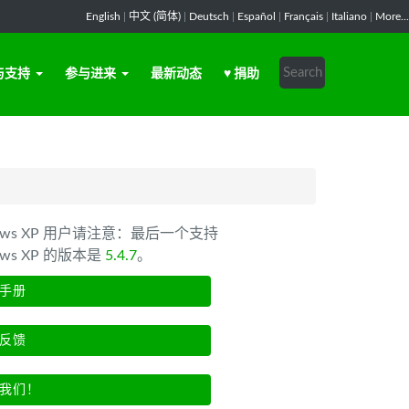
English
|
中文 (简体)
|
Deutsch
|
Español
|
Français
|
Italiano
|
More...
与支持
参与进来
最新动态
♥ 捐助
dows XP 用户请注意：最后一个支持
ows XP 的版本是
5.4.7
。
手册
反馈
我们！