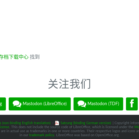
存档下载中心
找到
关注我们
g
Mastodon (LibreOffice)
Mastodon (TDF)
s (non-binding English translation)
-
Satzung (binding German version)
| Copyright inform
icense
. This does not include the source code of LibreOffice, which is licensed under the
Moz
are in actual use as trademarks in one or more countries. Their respective logos and icons are
in our
trademark policy
. LibreOffice was based on OpenOffice.org.