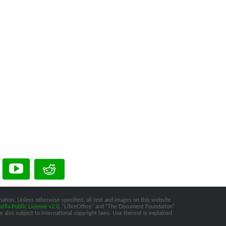
ation: Unless otherwise specified, all text and images on this website
illa Public License v2.0
. “LibreOffice” and “The Document Foundation”
 also subject to international copyright laws. Use thereof is explained