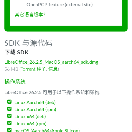
OpenPGP feature (external site)
其它语言版本？
SDK 与源代码
下载 SDK
LibreOffice_26.2.5_MacOS_aarch64_sdk.dmg
56 MB (
Torrent 种子
,
信息
)
操作系统
LibreOffice 26.2.5 可用于以下操作系统和架构:
Linux Aarch64 (deb)
Linux Aarch64 (rpm)
Linux x64 (deb)
Linux x64 (rpm)
macOS (Aarch64/Apple Silicon)