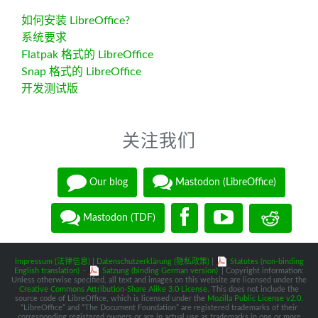
如何安装 LibreOffice?
系统要求
Flatpak 格式的 LibreOffice
Snap 格式的 LibreOffice
开发测试版
关注我们
Our blog
Mastodon (LibreOffice)
Mastodon (TDF)
Impressum (法律信息)
|
Datenschutzerklärung (隐私政策)
|
Statutes (non-binding
English translation)
-
Satzung (binding German version)
| Copyright information:
Unless otherwise specified, all text and images on this website are licensed under the
Creative Commons Attribution-Share Alike 3.0 License
. This does not include the
source code of LibreOffice, which is licensed under the
Mozilla Public License v2.0
.
“LibreOffice” and “The Document Foundation” are registered trademarks of their
corresponding registered owners or are in actual use as trademarks in one or more