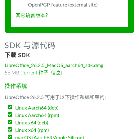
OpenPGP feature (external site)
其它语言版本？
SDK 与源代码
下载 SDK
LibreOffice_26.2.5_MacOS_aarch64_sdk.dmg
56 MB (
Torrent 种子
,
信息
)
操作系统
LibreOffice 26.2.5 可用于以下操作系统和架构:
Linux Aarch64 (deb)
Linux Aarch64 (rpm)
Linux x64 (deb)
Linux x64 (rpm)
macOS (Aarch64/Apple Silicon)