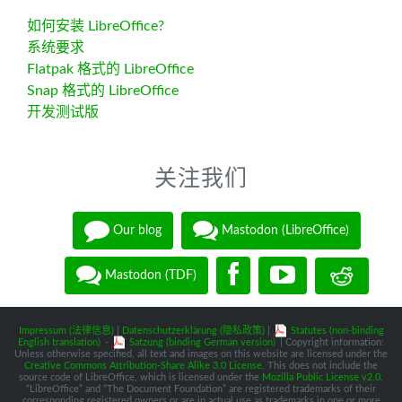
如何安装 LibreOffice?
系统要求
Flatpak 格式的 LibreOffice
Snap 格式的 LibreOffice
开发测试版
关注我们
Our blog
Mastodon (LibreOffice)
Mastodon (TDF)
Impressum (法律信息)
|
Datenschutzerklärung (隐私政策)
|
Statutes (non-binding
English translation)
-
Satzung (binding German version)
| Copyright information:
Unless otherwise specified, all text and images on this website are licensed under the
Creative Commons Attribution-Share Alike 3.0 License
. This does not include the
source code of LibreOffice, which is licensed under the
Mozilla Public License v2.0
.
“LibreOffice” and “The Document Foundation” are registered trademarks of their
corresponding registered owners or are in actual use as trademarks in one or more