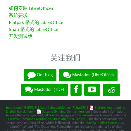
如何安装 LibreOffice?
系统要求
Flatpak 格式的 LibreOffice
Snap 格式的 LibreOffice
开发测试版
关注我们
Our blog
Mastodon (LibreOffice)
Mastodon (TDF)
Impressum (法律信息)
|
Datenschutzerklärung (隐私政策)
|
Statutes (non-binding
English translation)
-
Satzung (binding German version)
| Copyright information:
Unless otherwise specified, all text and images on this website are licensed under the
Creative Commons Attribution-Share Alike 3.0 License
. This does not include the
source code of LibreOffice, which is licensed under the
Mozilla Public License v2.0
.
“LibreOffice” and “The Document Foundation” are registered trademarks of their
corresponding registered owners or are in actual use as trademarks in one or more