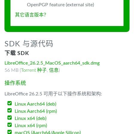
OpenPGP feature (external site)
其它语言版本？
SDK 与源代码
下载 SDK
LibreOffice_26.2.5_MacOS_aarch64_sdk.dmg
56 MB (
Torrent 种子
,
信息
)
操作系统
LibreOffice 26.2.5 可用于以下操作系统和架构:
Linux Aarch64 (deb)
Linux Aarch64 (rpm)
Linux x64 (deb)
Linux x64 (rpm)
macOS (Aarch64/Apple Silicon)