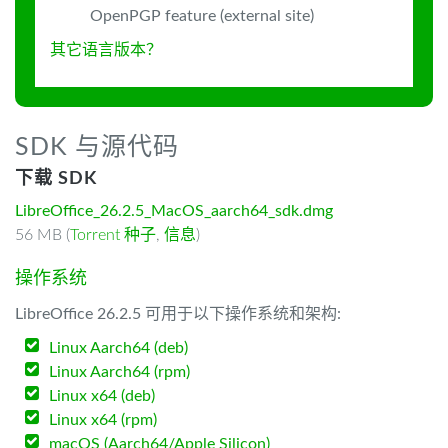
OpenPGP feature (external site)
其它语言版本？
SDK 与源代码
下载 SDK
LibreOffice_26.2.5_MacOS_aarch64_sdk.dmg
56 MB (
Torrent 种子
,
信息
)
操作系统
LibreOffice 26.2.5 可用于以下操作系统和架构:
Linux Aarch64 (deb)
Linux Aarch64 (rpm)
Linux x64 (deb)
Linux x64 (rpm)
macOS (Aarch64/Apple Silicon)