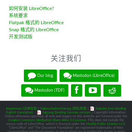
如何安装 LibreOffice?
系统要求
Flatpak 格式的 LibreOffice
Snap 格式的 LibreOffice
开发测试版
关注我们
Our blog
Mastodon (LibreOffice)
Mastodon (TDF)
Impressum (法律信息)
|
Datenschutzerklärung (隐私政策)
|
Statutes (non-binding
English translation)
-
Satzung (binding German version)
| Copyright information:
Unless otherwise specified, all text and images on this website are licensed under the
Creative Commons Attribution-Share Alike 3.0 License
. This does not include the
source code of LibreOffice, which is licensed under the
Mozilla Public License v2.0
.
“LibreOffice” and “The Document Foundation” are registered trademarks of their
corresponding registered owners or are in actual use as trademarks in one or more